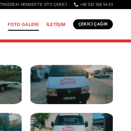
TINIZDEKI HENDEK'TE OTO ÇEKICI
+90 532 558 54 83
I
FOTO GALERI
İLETIŞIM
ÇEKİCİ ÇAĞIR